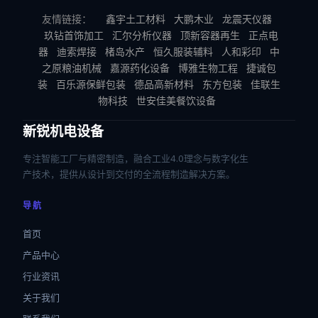
友情链接：
鑫宇土工材料
大鹏木业
龙震天仪器
玖钻首饰加工
汇尔分析仪器
顶新容器再生
正点电
器
迪索焊接
楮岛水产
恒久服装辅料
人和彩印
中
之原粮油机械
嘉源药化设备
博雅生物工程
捷诚包
装
百乐源保鲜包装
德品高新材料
东方包装
佳联生
物科技
世安佳美餐饮设备
新锐机电设备
专注智能工厂与精密制造，融合工业4.0理念与数字化生
产技术，提供从设计到交付的全流程制造解决方案。
导航
首页
产品中心
行业资讯
关于我们