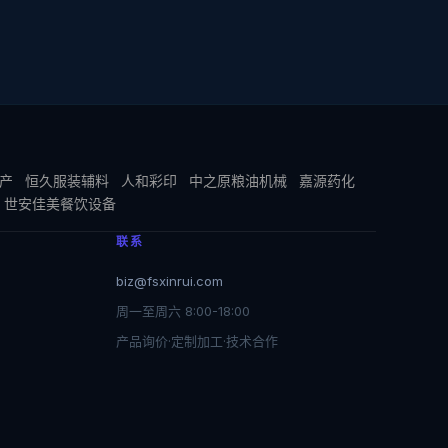
产
恒久服装辅料
人和彩印
中之原粮油机械
嘉源药化
世安佳美餐饮设备
联系
biz@fsxinrui.com
周一至周六 8:00-18:00
产品询价·定制加工·技术合作